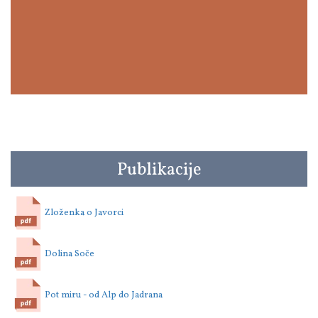
Publikacije
Zloženka o Javorci
Dolina Soče
Pot miru - od Alp do Jadrana