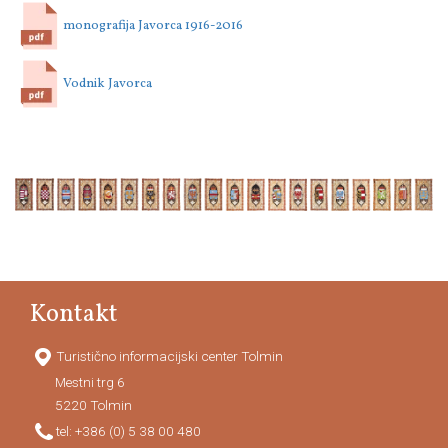
monografija Javorca 1916-2016
Vodnik Javorca
Kontakt
Turistično informacijski center Tolmin
Mestni trg 6
5220
Tolmin
tel:
+386 (0) 5 38 00 480