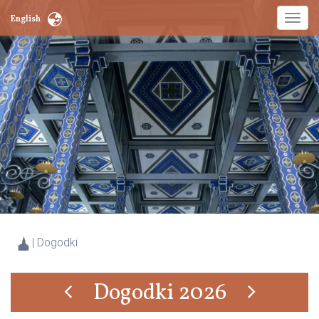
Toggl
English
naviga
|
Dogodki
Dogodki 2026