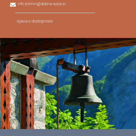
info.tolmin@dolina-soce.si
Izjava o dostopnosti