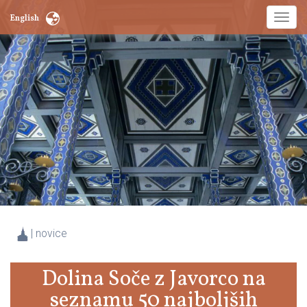
Toggl
English
naviga
| novice
Dolina Soče z Javorco na
seznamu 50 najboljših