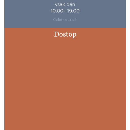
vsak dan
10.00—19.00
Celoten urnik
Dostop