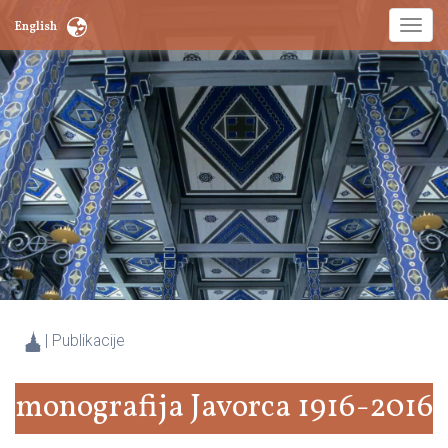
Toggl
English
naviga
|
Publikacije
monografija Javorca 1916-2016