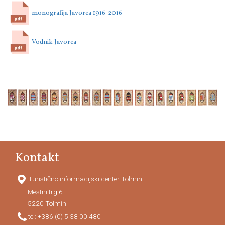
monografija Javorca 1916-2016
Vodnik Javorca
Kontakt
Turistično informacijski center Tolmin
Mestni trg 6
5220
Tolmin
tel:
+386 (0) 5 38 00 480