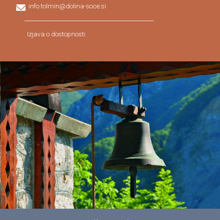
info.tolmin@dolina-soce.si
Izjava o dostopnosti