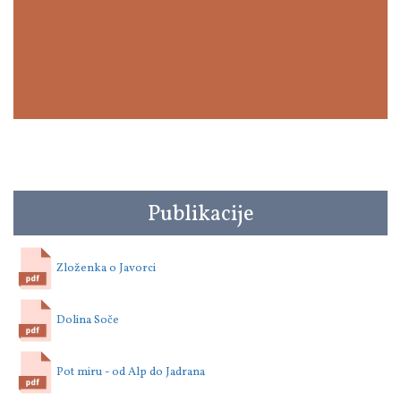
Publikacije
Zloženka o Javorci
Dolina Soče
Pot miru - od Alp do Jadrana